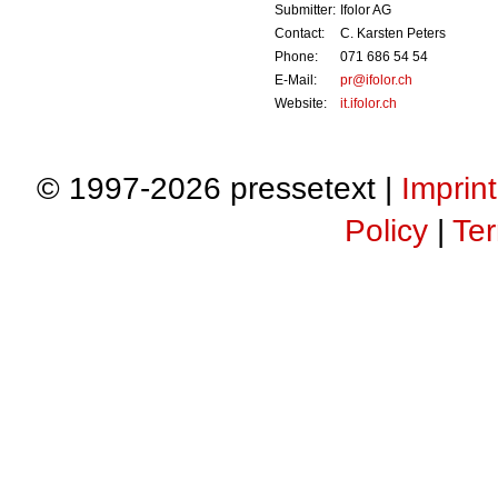
Submitter:
Ifolor AG
Contact:
C. Karsten Peters
Phone:
071 686 54 54
E-Mail:
pr@ifolor.ch
Website:
it.ifolor.ch
© 1997-2026 pressetext |
Imprint
Policy
|
Ter