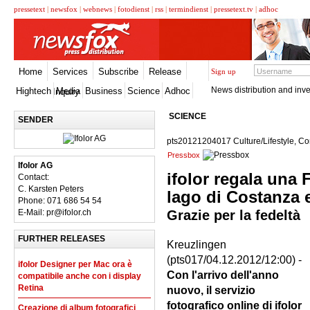
pressetext
|
newsfox
|
webnews
|
fotodienst
|
rss
|
termindienst
|
pressetext.tv
|
adhoc
Home
Services
Subscribe
Release
Sign up
News distribution and inve
Hightech
Media
Business
Science
Adhoc
Inquiry
SCIENCE
SENDER
pts20121204017 Culture/Lifestyle, C
Pressbox
Ifolor AG
ifolor regala una 
Contact:
C. Karsten Peters
lago di Costanza 
Phone: 071 686 54 54
E-Mail: pr@ifolor.ch
Grazie per la fedeltà
FURTHER RELEASES
Kreuzlingen
(pts017/04.12.2012/12:00) -
ifolor Designer per Mac ora è
Con l'arrivo dell'anno
compatibile anche con i display
Retina
nuovo, il servizio
fotografico online di ifolor
Creazione di album fotografici