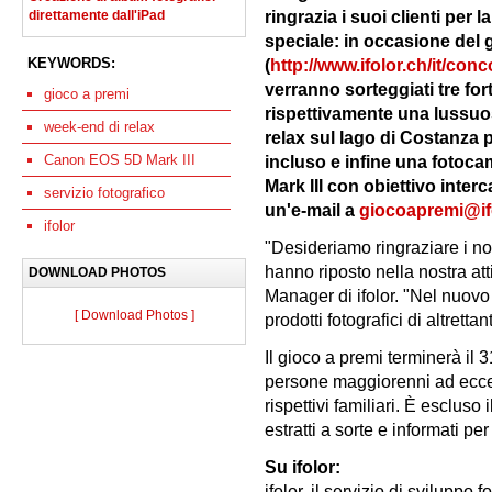
ringrazia i suoi clienti per 
direttamente dall'iPad
speciale: in occasione del 
KEYWORDS:
(
http://www.ifolor.ch/it/co
verranno sorteggiati tre for
gioco a premi
rispettivamente una lussuos
week-end di relax
relax sul lago di Costanza 
Canon EOS 5D Mark III
incluso e infine una fotoc
Mark III con obiettivo inter
servizio fotografico
un'e-mail a
giocoapremi@if
ifolor
"Desideriamo ringraziare i nost
hanno riposto nella nostra att
DOWNLOAD PHOTOS
Manager di ifolor. "Nel nuov
[ Download Photos ]
prodotti fotografici di altrett
Il gioco a premi terminerà il
persone maggiorenni ad eccezi
rispettivi familiari. È escluso i
estratti a sorte e informati per 
Su ifolor:
ifolor, il servizio di sviluppo