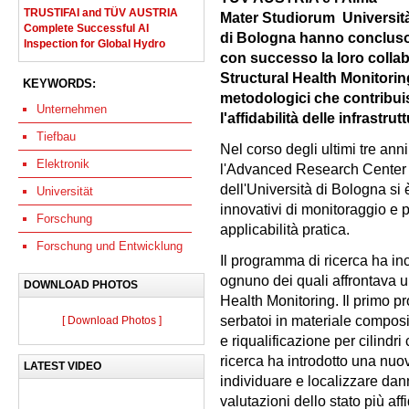
TRUSTIFAI and TÜV AUSTRIA
Mater Studiorum  Universit
Complete Successful AI
di Bologna hanno conclus
Inspection for Global Hydro
con successo la loro colla
Structural Health Monitorin
KEYWORDS:
metodologici che contribuis
Unternehmen
l'affidabilità delle infrastrut
Tiefbau
Nel corso degli ultimi tre an
Elektronik
l'Advanced Research Center
dell'Università di Bologna si 
Universität
innovativi di monitoraggio e p
Forschung
applicabilità pratica.
Forschung und Entwicklung
Il programma di ricerca ha in
ognuno dei quali affrontava u
DOWNLOAD PHOTOS
Health Monitoring. Il primo pr
serbatoi in materiale compos
[ Download Photos ]
e riqualificazione per cilindr
ricerca ha introdotto una nuo
LATEST VIDEO
individuare e localizzare dann
valutazioni dello stato più affid