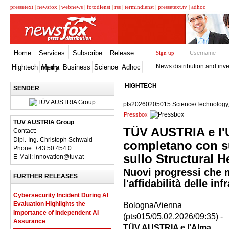
pressetext
|
newsfox
|
webnews
|
fotodienst
|
rss
|
termindienst
|
pressetext.tv
|
adhoc
Home
Services
Subscribe
Release
Sign up
News distribution and inve
Hightech
Media
Business
Science
Adhoc
Inquiry
HIGHTECH
SENDER
pts20260205015 Science/Technology, 
Pressbox
TÜV AUSTRIA Group
TÜV AUSTRIA e l'U
Contact:
Dipl.-Ing. Christoph Schwald
completano con s
Phone: +43 50 454 0
sullo Structural H
E-Mail: innovation@tuv.at
Nuovi progressi che m
FURTHER RELEASES
l'affidabilità delle inf
Cybersecurity Incident During AI
Evaluation Highlights the
Bologna/Vienna
Importance of Independent AI
(pts015/05.02.2026/09:35) -
Assurance
TÜV AUSTRIA e l'Alma