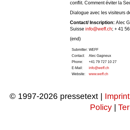
conflit. Comment éviter la S
Dialogue avec les visiteurs d
Contact/ Inscription:
Alec G
Suisse
info@weff.ch
; + 41 5
(end)
Submitter:
WEFF
Contact:
Alec Gagneux
Phone:
+41 79 727 10 27
E-Mail:
info@weff.ch
Website:
www.weff.ch
© 1997-2026 pressetext |
Imprint
Policy
|
Ter