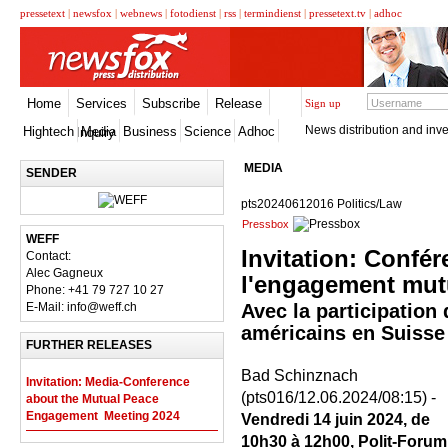
pressetext
|
newsfox
|
webnews
|
fotodienst
|
rss
|
termindienst
|
pressetext.tv
|
adhoc
Home
Services
Subscribe
Release
Sign up
News distribution and inve
Hightech
Media
Business
Science
Adhoc
Inquiry
MEDIA
SENDER
pts20240612016 Politics/Law
Pressbox
WEFF
Invitation: Confé
Contact:
Alec Gagneux
l'engagement mutu
Phone: +41 79 727 10 27
E-Mail: info@weff.ch
Avec la participation
américains en Suisse
FURTHER RELEASES
Bad Schinznach
Invitation: Media-Conference
(pts016/12.06.2024/08:15) -
about the Mutual Peace
Engagement  Meeting 2024
Vendredi 14 juin 2024, de
10h30 à 12h00, Polit-Forum